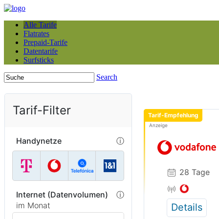
Alle Tarife
Flatrates
Prepaid-Tarife
Datentarife
Surfsticks
Search